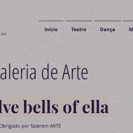
Início
Teatro
Dança
M
VAS
aleria de Arte
ve bells of ella
Obrigado por fazerem ARTE