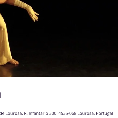
l
de Lourosa, R. Infantário 300, 4535-068 Lourosa, Portugal