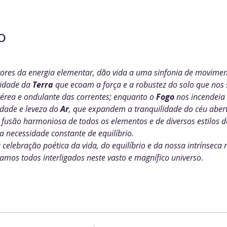
o
tores da energia elementar, dão vida a uma sinfonia de movimen
lidade da 
Terra
 que ecoam a força e a robustez do solo que nos s
érea e ondulante das correntes; enquanto o 
Fogo
 nos incendeia
rdade e leveza do 
Ar
, que expandem a tranquilidade do céu abert
usão harmoniosa de todos os elementos e de diversos estilos d
 necessidade constante de equilíbrio.
lebração poética da vida, do equilíbrio e da nossa intrínseca 
mos todos interligados neste vasto e magnífico universo.