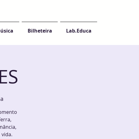
úsica
Bilheteira
Lab.Educa
ES
sa
momento
erra,
nância,
 vida.