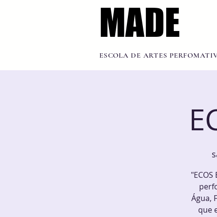
MADE
MADE
ESCOLA DE ARTES PERFOMATI
E
s
"ECOS 
perf
Água, 
que e